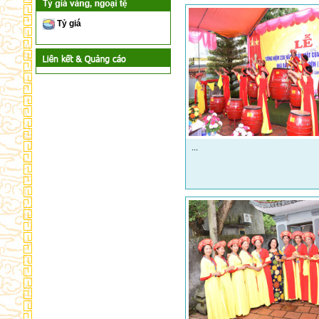
Tỷ giá
...