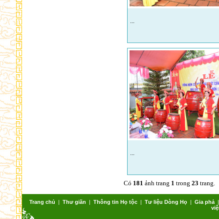
...
...
Có
181
ảnh trang
1
trong
23
trang.
Trang chủ
|
Thư giãn
|
Thông tin Họ tộc
|
Tư liệu Dòng Họ
|
Gia phả
việ