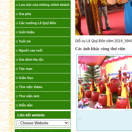
Lưu bút của những chính khách
Gia phả
Các trường Lê Quý Đôn
Giới thiệu
Giỗ cụ Lê Quý Đôn năm 2019_594
Tuổi trẻ
Các ảnh khác cùng thư viện
Người cao tuổi
Gia đình-Họ tộc
Tản mạn
Giáo Dục
Thư viện Video
Thư viện ảnh
Diễn đàn
...