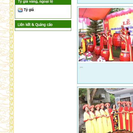
Tỷ giá
...