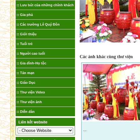
Lưu bút của những chính khách
Gia phả
Các trường Lê Quý Đôn
Giới thiệu
Tuổi trẻ
Người cao tuổi
Các ảnh khác cùng thư viện
Gia đình-Họ tộc
Tản mạn
Giáo Dục
Thư viện Video
Thư viện ảnh
Diễn đàn
...