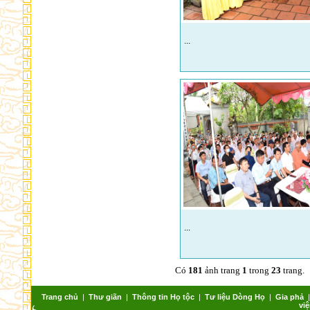
...
...
Có
181
ảnh trang
1
trong
23
trang.
Trang chủ
|
Thư giãn
|
Thông tin Họ tộc
|
Tư liệu Dòng Họ
|
Gia phả
việ