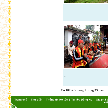
...
...
Có
182
ảnh trang
1
trong
23
trang.
Trang chủ
|
Thư giãn
|
Thông tin Họ tộc
|
Tư liệu Dòng Họ
|
Gia phả
việ