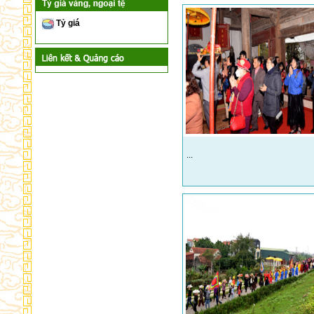
Tỷ giá
...