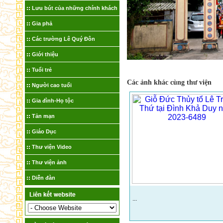
Lưu bút của những chính khách
Gia phả
Các trường Lê Quý Đôn
Giới thiệu
Tuổi trẻ
Các ảnh khác cùng thư viện
Người cao tuổi
Gia đình-Họ tộc
Tản mạn
Giáo Dục
Thư viện Video
Thư viện ảnh
Diễn đàn
...