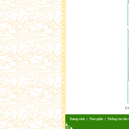
C
Trang chủ
|
Thư giãn
|
Thông tin Họ 