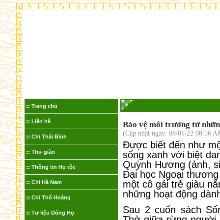
Trang chủ
Liên hệ
Bảo vệ môi trường từ nhữn
(Cập nhật ngày: 08/01/22 08:56 A
Chi Thái Bình
Được biết đến như mộ
Thư giãn
sống xanh với biệt d
Quỳnh Hương (ảnh, si
Thông tin Họ tộc
Đại học Ngoại thươn
một cô gái trẻ giàu n
Chi Hà Nam
những hoạt động dành
Chi Thổ Hoàng
Sau 2 cuốn sách Số
Tư liệu Dòng Họ
Thở giữa rừng người, 