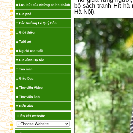
bộ sách tranh Hít h
Lưu bút của những chính khách
Hà Nội).
Gia phả
Các trường Lê Quý Đôn
Giới thiệu
Tuổi trẻ
Người cao tuổi
Gia đình-Họ tộc
Tản mạn
Giáo Dục
Thư viện Video
Thư viện ảnh
Diễn đàn