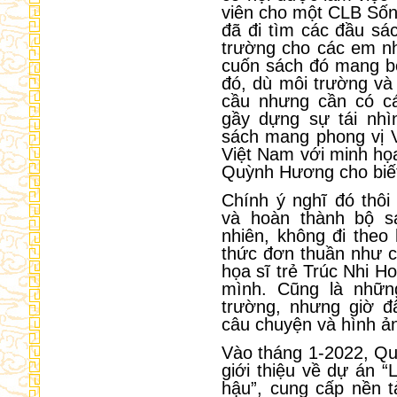
viên cho một CLB Sốn
đã đi tìm các đầu sác
trường cho các em nh
cuốn sách đó mang bố
đó, dù môi trường và 
cầu nhưng cần có c
gầy dựng sự tái nhì
sách mang phong vị V
Việt Nam với minh họa
Quỳnh Hương cho biế
Chính ý nghĩ đó thô
và hoàn thành bộ s
nhiên, không đi theo
thức đơn thuần như 
họa sĩ trẻ Trúc Nhi H
mình. Cũng là nhữn
trường, nhưng giờ đ
câu chuyện và hình ả
Vào tháng 1-2022, Q
giới thiệu về dự án “L
hậu”, cung cấp nền t