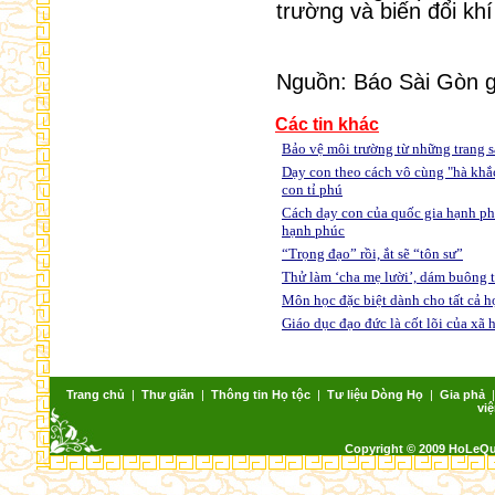
trường và biến đổi kh
Nguồn: Báo Sài Gòn g
Các tin khác
Bảo vệ môi trường từ những trang 
Dạy con theo cách vô cùng "hà khắ
con tỉ phú
Cách dạy con của quốc gia hạnh phú
hạnh phúc
“Trọng đạo” rồi, ắt sẽ “tôn sư”
Thử làm ‘cha mẹ lười’, dám buông ta
Môn học đặc biệt dành cho tất cả h
Giáo dục đạo đức là cốt lõi của xã
Trang chủ
|
Thư giãn
|
Thông tin Họ tộc
|
Tư liệu Dòng Họ
|
Gia phả
việ
Copyright © 2009 HoLeQ