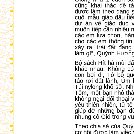
cũng khai thác đề t
được làm theo dạng s
cuối mẫu giáo đầu ti
dự án về giáo dục v
muốn tiếp cận nhiều n
các em lựa chọn, hàn
cho các em thông ti
xảy ra, trái đất đan
làm gì”, Quỳnh Hương
Bộ sách Hít hà mùi đấ
khác nhau: Không có
con bơi đi, Tớ bỏ qu
táo rơi đất lành, Úm
Túi nylong khổ sở. Nh
Tôm, một bạn nhỏ thàn
không ngại đối thoại 
yêu thiên nhiên, tử t
giúp đỡ những bạn dù
nhung cô Gió trong v
Theo chia sẻ của Quỳ
cơ hội được làm việc 