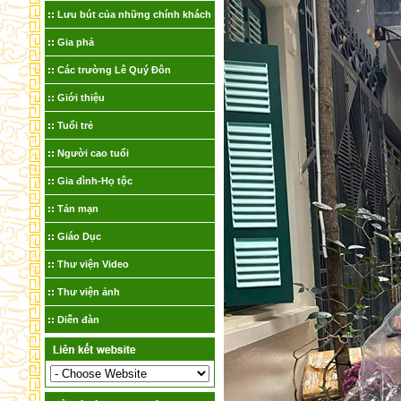
Lưu bút của những chính khách
Gia phả
Các trường Lê Quý Đôn
Giới thiệu
Tuổi trẻ
Người cao tuổi
Gia đình-Họ tộc
Tản mạn
Giáo Dục
Thư viện Video
Thư viện ảnh
Diễn đàn