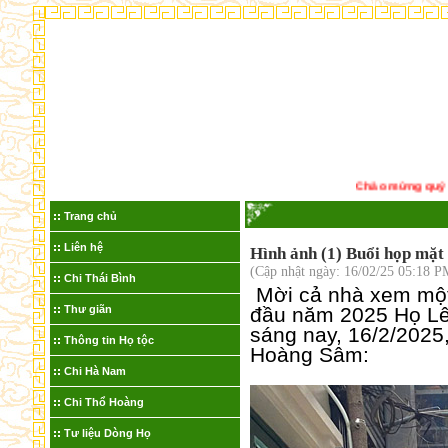
Chào mừng quý khách đến v
Trang chủ
Liên hệ
Hình ảnh (1) Buổi họp mặ
(Cập nhật ngày: 16/02/25 05:18 P
Chi Thái Bình
Mời cả nhà xem một
Thư giãn
đầu năm 2025 Họ Lê
sáng nay, 16/2/2025,
Thông tin Họ tộc
Hoàng Sâm:
Chi Hà Nam
Chi Thổ Hoàng
Tư liệu Dòng Họ