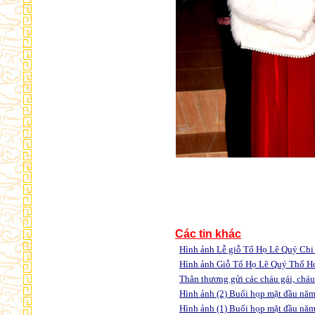
Các tin khác
Hình ảnh Lễ giỗ Tổ Họ Lê Quý Ch
Hình ảnh Giỗ Tổ Họ Lê Quý Thổ H
Thân thương gửi các cháu gái, ch
Hình ảnh (2) Buổi họp mặt đầu năm
Hình ảnh (1) Buổi họp mặt đầu nă