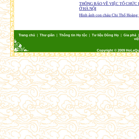
THÔNG BÁO VỀ VIỆC TỔ CHỨC 
Ở HÀ NỘI
Hình ảnh con cháu Chi Thổ Hoàng 
Trang chủ
|
Thư giãn
|
Thông tin Họ tộc
|
Tư liệu Dòng Họ
|
Gia phả
việ
Copyright © 2009 HoLeQ