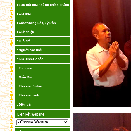
Lưu bút của những chính khách
Gia phả
Các trường Lê Quý Đôn
Giới thiệu
Tuổi trẻ
Người cao tuổi
Gia đình-Họ tộc
Tản mạn
Giáo Dục
Thư viện Video
Thư viện ảnh
Diễn đàn