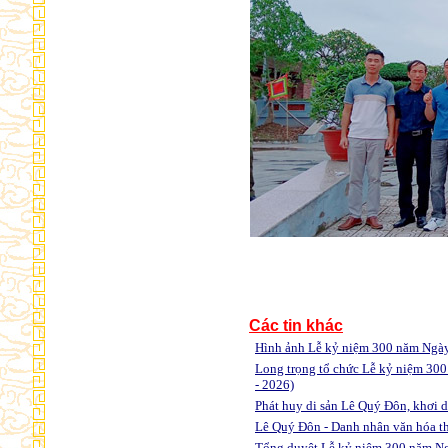
Các tin khác
Hình ảnh Lễ kỷ niệm 300 năm Ngày
Long trọng tổ chức Lễ kỷ niệm 30
- 2026)
Phát huy di sản Lê Quý Đôn, khơi 
Lê Quý Đôn - Danh nhân văn hóa th
Tổng duyệt Lễ kỷ niệm 300 năm N