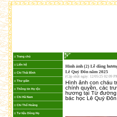
Chào m
Trang chủ
Liên hệ
Hình ảnh (2) Lễ dâng hươ
Lê Quý Đôn năm 2025
Chi Thái Bình
(Cập nhật ngày: 12/05/25 02:09 P
Thư giãn
Hình ảnh con cháu t
chính quyền, các tr
Thông tin Họ tộc
hương tại Từ đường
bác học Lê Quý Đôn
Chi Hà Nam
Chi Thổ Hoàng
Tư liệu Dòng Họ