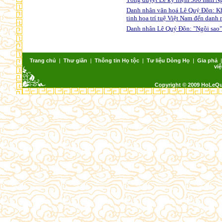
Danh nhân văn hoá Lê Quý Đôn: Khẳn
tinh hoa trí tuệ Việt Nam đến danh 
Danh nhân Lê Quý Đôn: "Ngôi sao" 
Trang chủ
|
Thư giãn
|
Thông tin Họ tộc
|
Tư liệu Dòng Họ
|
Gia phả
việ
Copyright © 2009 HoLeQ