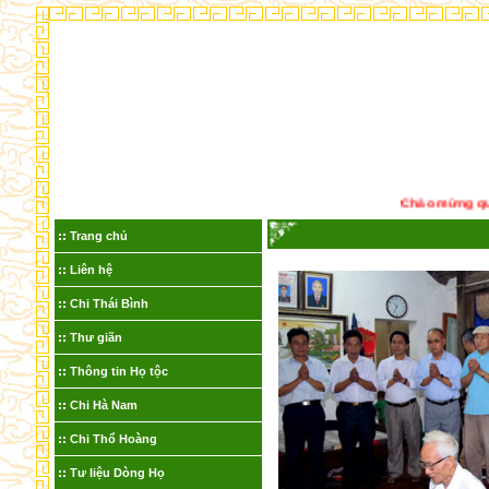
Chào mừng quý k
Trang chủ
Liên hệ
Chi Thái Bình
Thư giãn
Thông tin Họ tộc
Chi Hà Nam
Chi Thổ Hoàng
Tư liệu Dòng Họ