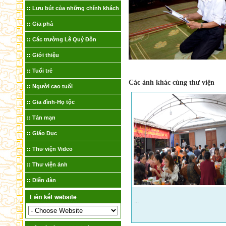
Lưu bút của những chính khách
Gia phả
Các trường Lê Quý Đôn
Giới thiệu
Tuổi trẻ
Các ảnh khác cùng thư viện
Người cao tuổi
Gia đình-Họ tộc
Tản mạn
Giáo Dục
Thư viện Video
Thư viện ảnh
Diễn đàn
...