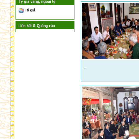
Tỷ giá
...