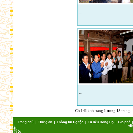
...
...
Có
141
ảnh trang
1
trong
18
trang.
Trang chủ
|
Thư giãn
|
Thông tin Họ tộc
|
Tư liệu Dòng Họ
|
Gia phả
việ