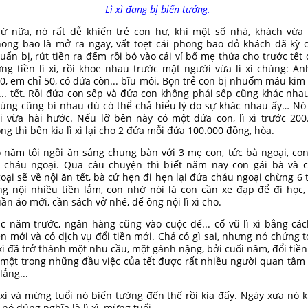
Lì xì đang bị biến tướng.
ứ nữa, nó rất dễ khiến trẻ con hư, khi một số nhà, khách vừa
ong bao là mở ra ngay, vất toẹt cái phong bao đỏ khách đã kỳ 
uẩn bị, rút tiền ra đếm rồi bỏ vào cái ví bố mẹ thửa cho trước tết đ
ng tiền lì xì, rồi khoe nhau trước mặt người vừa lì xì chúng: An
0, em chỉ 50, có đứa còn... bĩu môi. Bọn trẻ con bị nhuốm máu kim 
... tết. Rồi đứa con sếp và đứa con không phải sếp cũng khác nhau
úng cũng bì nhau dù có thể chả hiểu lý do sự khác nhau ấy… Nó
i vừa hài hước. Nếu lỡ bên này có một đứa con, lì xì trước 200
ng thì bên kia lì xì lại cho 2 đứa mỗi đứa 100.000 đồng, hòa.
 năm tôi ngồi ăn sáng chung bàn với 3 mẹ con, tức bà ngoại, con
 cháu ngoại. Qua câu chuyện thì biết năm nay con gái bà và 
oại sẽ về nội ăn tết, bà cứ hẹn đi hẹn lại đứa cháu ngoại chừng 6 t
g nội nhiều tiền lắm, con nhớ nói là con cần xe đạp để đi học,
ần áo mới, cần sách vở nhé, để ông nội lì xì cho.
c năm trước, ngân hàng cũng vào cuộc để... cổ vũ lì xì bằng các
ền mới và có dịch vụ đổi tiền mới. Chả có gì sai, nhưng nó chứng t
 xì đã trở thành một nhu cầu, một gánh nặng, bởi cuối năm, đổi tiền l
 một trong những đầu việc của tết được rất nhiều người quan tâm
 lắng...
 xì và mừng tuổi nó biến tướng đến thế rồi kia đấy. Ngày xưa nó k
 nó đúng nghĩa là lì xì, mừng tuổi...