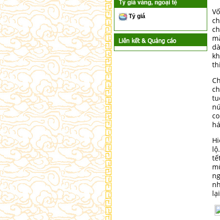
Vố
Tỷ giá
ch
ch
mà
dà
kh
th
Ch
ch
tu
nứ
co
há
Hi
lộ
tế
mừ
ng
nh
lạ