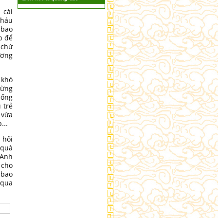
 cái
cháu
 bao
p để
 chứ
ương
 khó
mừng
 ống
 trẻ
 vừa
...
 hối
 quà
 Anh
 cho
 bao
 qua