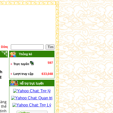
ng Họ Lê Quý !
597
Trực tuyến
nh
Lượt truy cập
633,048
g
càng
 thể
tinh