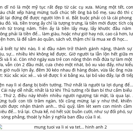
n dĩ nó là một mỹ tục rất đẹp từ các cụ xưa. Mùng một tết, con
áu chắt xếp hàng mừng tuổi chúc tết ông bà bố mẹ, sau đó thì 
ắt lại đứng để được người lớn lì xì. Bắt buộc phải có là cái phong
u đỏ. Và, tiền trong ấy chỉ là tượng trưng, là tiền mới được tích có
nh từ trong năm. Tiền ấy là tiền lấy may, lấy khước đầu năm
ông phải là tiền để... làm giàu, hoặc như giờ hay nói, cao cả hơn, l
iện hơn, là để sắm áo quần, sách vở, thậm chí là mua xe đi học...
ả biết tự khi nào, lì xì đầu năm trở thành gánh nặng, thành sự
ịu, sự... nhiều khi không kể được. Giờ người ta lẫn lộn hết giữa 
ổi và lì xì. Còn nhớ ngày xưa trẻ con nông thôn mỗi đứa tự làm một
a, vẫn còn 2 đầu mắt, cưa chéo một nhát, bỏ xu vào đấy, như kiểu
n giờ nuôi lợn ấy, đêm 30 kéo nhau đi hàng đoàn, vừa lắc ống nứa
t: Xúc xắc xúc xẻ... và sẽ được lì xì bằng xu, lại bỏ vào đấy, lại đi tiếp
ện nay lì xì đang bị biến tướng. Thứ nhất là người ta lợi dụng để...
. Cái này dễ nhất, nhất là từ khi Thủ tướng rồi Ban bí thư cấm biếu
t. Thứ 2, điều này khiến nhiều người ngượng tái mặt, là qua lại.
ng tuổi con tôi trăm ngàn, tôi cũng mừng lại y như thế, khiến
ười được nhận thành anh... thủ quỹ, lấm lét xem con mình cầm
iêu để... trả lại. Chưa kể, nó hết sức buồn cười, như sự đối phó, sự
i sòng phẳng, thoát ly hẳn ý nghĩa ban đầu của lì xì.