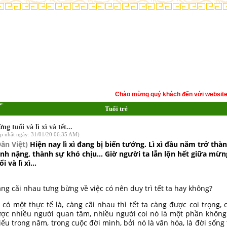
Chào mừng quý khách đến với website Dò
Tuổi trẻ
ng tuổi và lì xì và tết...
p nhật ngày: 31/01/20 06:35 AM)
Dân Việt)
Hiện nay lì xì đang bị biến tướng. Lì xì đầu năm trở thà
nh nặng, thành sự khó chịu... Giờ người ta lẫn lộn hết giữa mừn
ổi và lì xì...
ng cãi nhau tưng bừng về việc có nên duy trì tết ta hay không?
 có một thực tế là, càng cãi nhau thì tết ta càng được coi trọng, 
ợc nhiều người quan tâm, nhiều người coi nó là một phần không
iếu trong năm, trong cuộc đời mình, bởi nó là văn hóa, là đời sống 