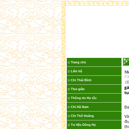
Trang chủ
Liên hệ
Mừ
(Cậ
Chi Thái Bình
(
gá
Thư giãn
tu
Thông tin Họ tộc
Đa
Chi Hà Nam
Và
Chi Thổ Hoàng
đư
Tư liệu Dòng Họ
th