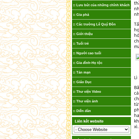
th
Lưu bút của những chính khách
nh
nh
Gia phả
Tấ
Các trường Lê Quý Đôn
hợ
Giới thiệu
hó
ch
Tuổi trẻ
mà
Người cao tuổi
Gia đình-Họ tộc
Tản mạn
Lì
Giáo Dục
Bâ
Thư viện Video
cá
ch
Thư viện ảnh
từ
ph
Diễn đàn
ha
kh
xì.