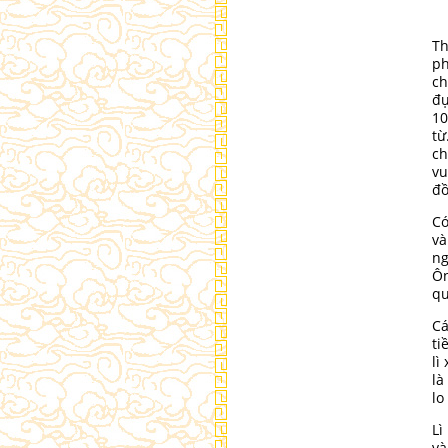
Th
ph
ch
đự
10
từ
ch
vu
đồ
Có
và
ng
Ôn
qu
Cá
ti
lì
là
lo
Lì
và