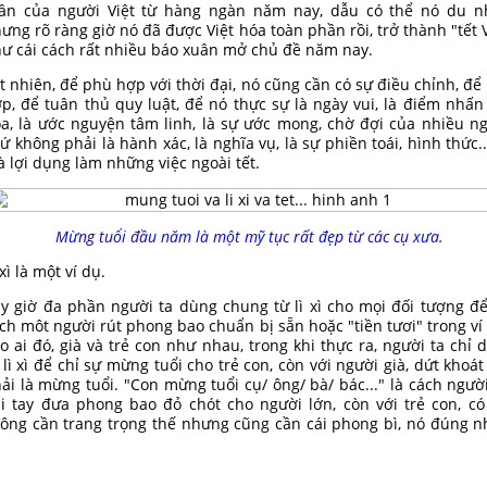
ần của người Việt từ hàng ngàn năm nay, dẫu có thể nó du n
ưng rõ ràng giờ nó đã được Việt hóa toàn phần rồi, trở thành "tết V
ư cái cách rất nhiều báo xuân mở chủ đề năm nay.
t nhiên, để phù hợp với thời đại, nó cũng cần có sự điều chỉnh, để
p, để tuân thủ quy luật, để nó thực sự là ngày vui, là điểm nhấn
a, là ước nguyện tâm linh, là sự ước mong, chờ đợi của nhiều ng
ứ không phải là hành xác, là nghĩa vụ, là sự phiền toái, hình thức..
 lợi dụng làm những việc ngoài tết.
Mừng tuổi đầu năm là một mỹ tục rất đẹp từ các cụ xưa.
 xì là một ví dụ.
y giờ đa phần người ta dùng chung từ lì xì cho mọi đối tượng để
ch môt người rút phong bao chuẩn bị sẵn hoặc "tiền tươi" trong ví
o ai đó, già và trẻ con như nhau, trong khi thực ra, người ta chỉ 
 lì xì để chỉ sự mừng tuổi cho trẻ con, còn với người già, dứt khoát
ải là mừng tuổi. "Con mừng tuổi cụ/ ông/ bà/ bác..." là cách người
i tay đưa phong bao đỏ chót cho người lớn, còn với trẻ con, có
ông cần trang trọng thế nhưng cũng cần cái phong bì, nó đúng nh