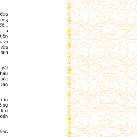
 đưa
công
ể...
h có
tiền
, và
 vừa
.000
 gái
cháu
uổi:
 cần
h in
ỏ sự
ì xì
 đến
hác,