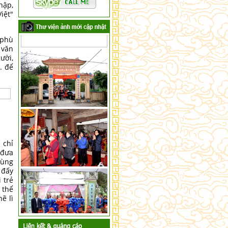
hập,
iệt"
 phù
 văn
ười,
. để
 chỉ
 đưa
dùng
 đấy
 trẻ
 thể
ẽ lì