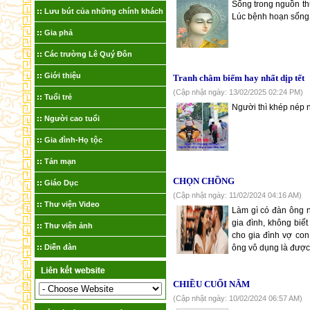
Sống trong nguồn th
Lưu bút của những chính khách
Lúc bệnh hoạn sống t
Gia phả
Các trường Lê Quý Đôn
Giới thiệu
Tranh châm biếm hay nhất dịp tết
(Cập nhật ngày: 13/02/2025 02:24 PM)
Tuổi trẻ
Người thì khép nép n
Người cao tuổi
Gia đình-Họ tộc
Tản mạn
CHỌN CHỒNG
Giáo Dục
(Cập nhật ngày: 11/02/2024 04:16 AM)
Thư viện Video
Làm gì có đàn ông n
gia đình, không biế
Thư viện ảnh
cho gia đình vợ co
Diễn đàn
ông vô dụng là được.
CHIỀU CUỐI NĂM
(Cập nhật ngày: 10/02/2024 06:57 AM)