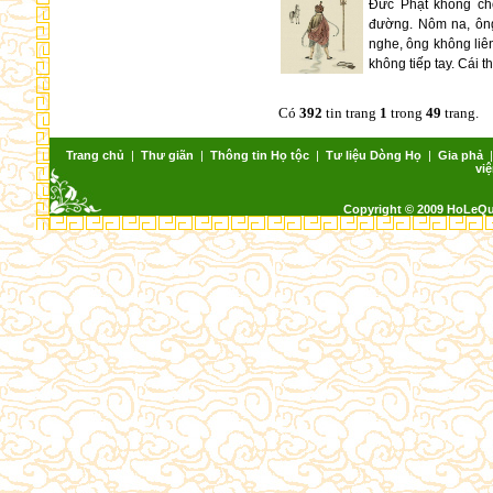
Đức Phật không cho
đường. Nôm na, ông
nghe, ông không liê
không tiếp tay. Cái th
Có
392
tin trang
1
trong
49
trang.
Trang chủ
|
Thư giãn
|
Thông tin Họ tộc
|
Tư liệu Dòng Họ
|
Gia phả
việ
Copyright © 2009 HoLeQ