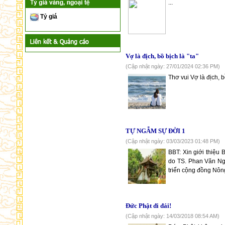
...
Tỷ giá
Vợ là địch, bồ bịch là "ta"
(Cập nhật ngày: 27/01/2024 02:36 PM)
Thơ vui Vợ là địch, bồ 
TỰ NGẪM SỰ ĐỜI 1
(Cập nhật ngày: 03/03/2023 01:48 PM)
BBT: Xin giới thiệ
do TS. Phan Văn Ng
triển cộng đồng Nôn
Đức Phật đi đái!
(Cập nhật ngày: 14/03/2018 08:54 AM)