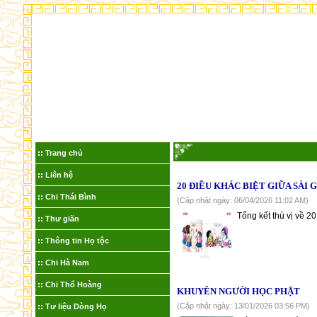
Trang chủ
Liên hệ
20 ĐIỀU KHÁC BIỆT GIỮA SÀI G
Chi Thái Bình
(Cập nhật ngày: 06/04/2026 11:02 AM)
Tổng kết thú vị về 20
Thư giãn
Thông tin Họ tộc
Chi Hà Nam
Chi Thổ Hoàng
KHUYÊN NGƯỜI HỌC PHẬT
(Cập nhật ngày: 13/01/2026 03:56 PM)
Tư liệu Dòng Họ